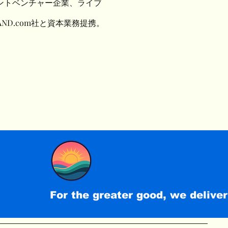
イントベンチャー企業、ライブ
AND.com社と資本業務提携。
For the greater good, we deliver