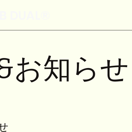
B DUAL®
&お知らせ
せ